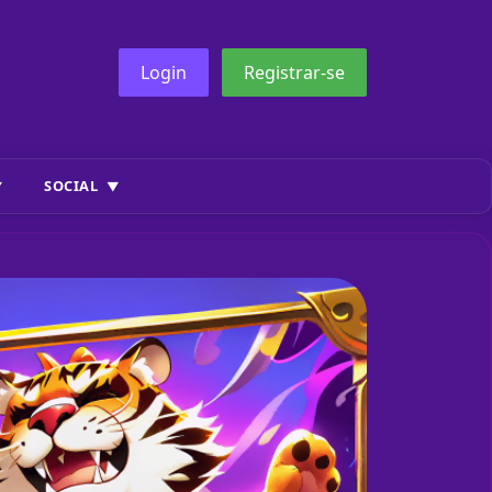
Login
Registrar-se
SOCIAL