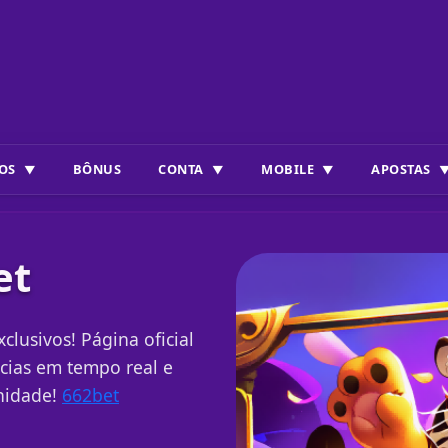
OS
BÔNUS
CONTA
MOBILE
APOSTAS
et
lusivos! Página oficial
cias em tempo real e
unidade!
662bet