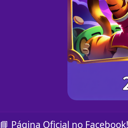
📘 Página Oficial no Facebook