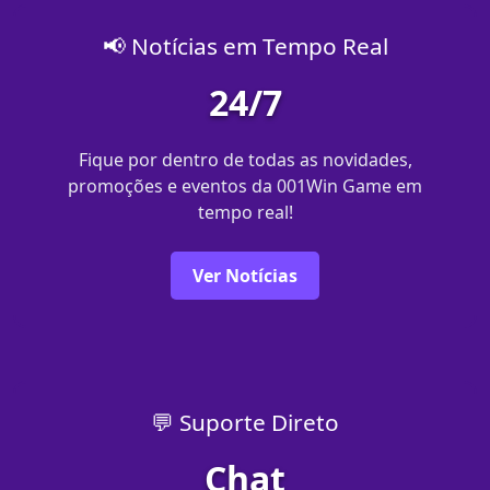
📢 Notícias em Tempo Real
24/7
Fique por dentro de todas as novidades,
promoções e eventos da 001Win Game em
tempo real!
Ver Notícias
💬 Suporte Direto
Chat