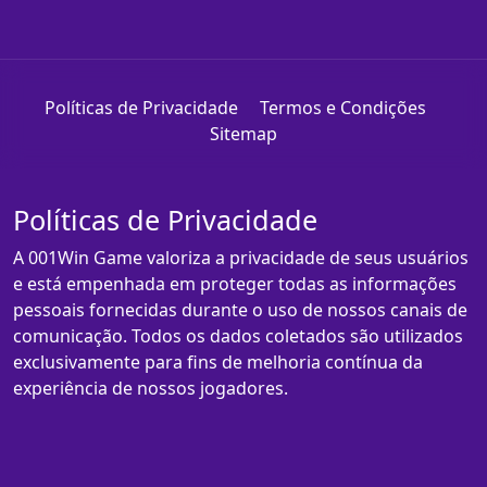
Políticas de Privacidade
Termos e Condições
Sitemap
Políticas de Privacidade
A 001Win Game valoriza a privacidade de seus usuários
e está empenhada em proteger todas as informações
pessoais fornecidas durante o uso de nossos canais de
comunicação. Todos os dados coletados são utilizados
exclusivamente para fins de melhoria contínua da
experiência de nossos jogadores.