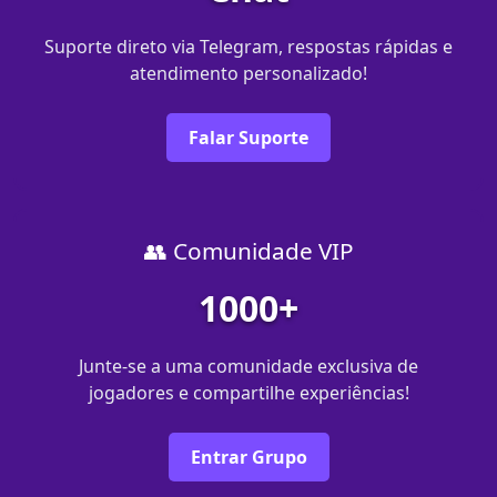
Suporte direto via Telegram, respostas rápidas e
atendimento personalizado!
Falar Suporte
👥 Comunidade VIP
1000+
Junte-se a uma comunidade exclusiva de
jogadores e compartilhe experiências!
Entrar Grupo