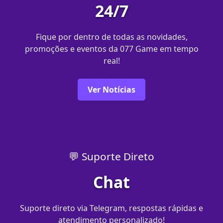
24/7
Fique por dentro de todas as novidades,
promoções e eventos da 077 Game em tempo
real!
Ver Notícias
💬 Suporte Direto
Chat
Suporte direto via Telegram, respostas rápidas e
atendimento personalizado!