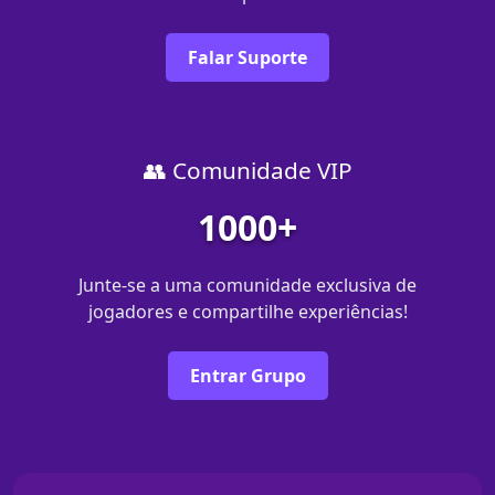
Falar Suporte
👥 Comunidade VIP
1000+
Junte-se a uma comunidade exclusiva de
jogadores e compartilhe experiências!
Entrar Grupo