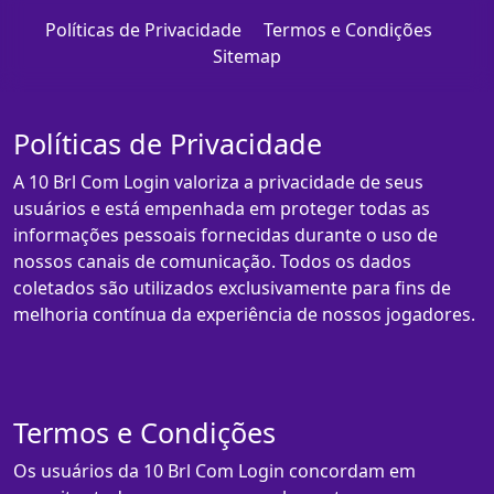
Políticas de Privacidade
Termos e Condições
Sitemap
Políticas de Privacidade
A 10 Brl Com Login valoriza a privacidade de seus
usuários e está empenhada em proteger todas as
informações pessoais fornecidas durante o uso de
nossos canais de comunicação. Todos os dados
coletados são utilizados exclusivamente para fins de
melhoria contínua da experiência de nossos jogadores.
Termos e Condições
Os usuários da 10 Brl Com Login concordam em