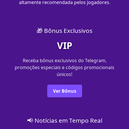
altamente recomendada pelos jogadores.
🎁 Bônus Exclusivos
VIP
Receba bônus exclusivos do Telegram,
promoções especiais e códigos promocionais
únicos!
Ver Bônus
📢 Notícias em Tempo Real