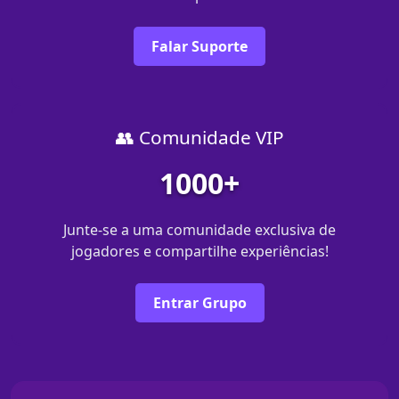
Falar Suporte
👥 Comunidade VIP
1000+
Junte-se a uma comunidade exclusiva de
jogadores e compartilhe experiências!
Entrar Grupo