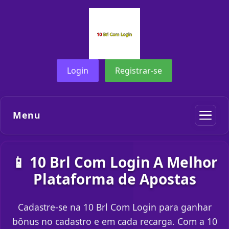
Login
Registrar-se
Menu
📱 10 Brl Com Login A Melhor
Plataforma de Apostas
Cadastre-se na 10 Brl Com Login para ganhar
bônus no cadastro e em cada recarga. Com a 10