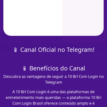
📱 Canal Oficial no Telegram!
📱 Benefícios do Canal
Descubra as vantagens de seguir a 10 Brl Com Login no
Telegram
A 10 Brl Com Login é uma das plataformas de
entretenimento mais queridas — a plataforma 10 Brl
Com Login Brasil oferece conteúdo amplo e é