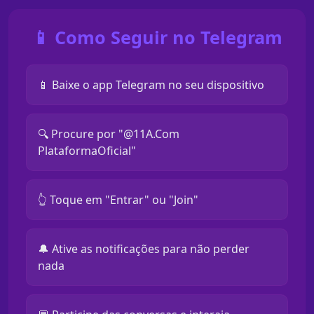
📱 Como Seguir no Telegram
📱 Baixe o app Telegram no seu dispositivo
🔍 Procure por "@11A.Com
PlataformaOficial"
👆 Toque em "Entrar" ou "Join"
🔔 Ative as notificações para não perder
nada