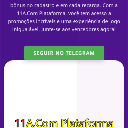
bônus no cadastro e em cada recarga. Com a
11A.Com Plataforma, você tem acesso a
promoções incríveis e uma experiência de jogo
inigualável. Junte-se aos vencedores agora!
SEGUIR NO TELEGRAM