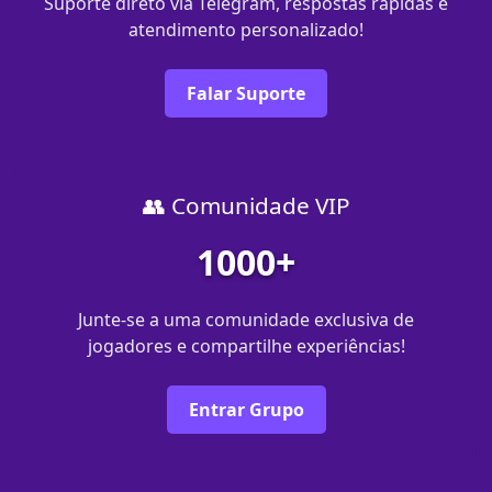
Suporte direto via Telegram, respostas rápidas e
atendimento personalizado!
Falar Suporte
👥 Comunidade VIP
1000+
Junte-se a uma comunidade exclusiva de
jogadores e compartilhe experiências!
Entrar Grupo