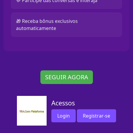
💬 Participe das conversas e interaja
🎁 Receba bônus exclusivos
automaticamente
SEGUIR AGORA
Acessos
Login
Registrar-se