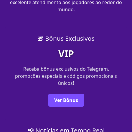
excelente atendimento aos jogadores ao redor do
mundo.
🎁 Bônus Exclusivos
VIP
Receba bônus exclusivos do Telegram,
promoções especiais e códigos promocionais
únicos!
Ver Bônus
📢 Notícias em Tempo Real