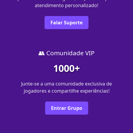
atendimento personalizado!
Falar Suporte
👥 Comunidade VIP
1000+
Junte-se a uma comunidade exclusiva de
jogadores e compartilhe experiências!
Entrar Grupo