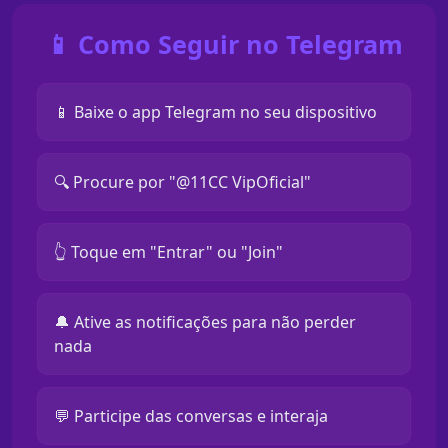
📱 Como Seguir no Telegram
📱 Baixe o app Telegram no seu dispositivo
🔍 Procure por "@11CC VipOficial"
👆 Toque em "Entrar" ou "Join"
🔔 Ative as notificações para não perder
nada
💬 Participe das conversas e interaja