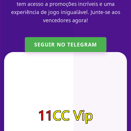
tem acesso a promoções incríveis e uma
experiência de jogo inigualável. Junte-se aos
vencedores agora!
SEGUIR NO TELEGRAM