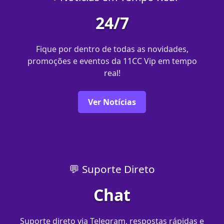
24/7
Fique por dentro de todas as novidades,
promoções e eventos da 11CC Vip em tempo
real!
Ver Notícias
💬 Suporte Direto
Chat
Suporte direto via Telegram, respostas rápidas e