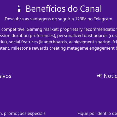
📱 Benefícios do Canal
Descubra as vantagens de seguir a 123Br no Telegram
 em competitive iGaming market: proprietary recommendat
ession duration preferences), personalized dashboards (cus
s), social features (leaderboards, achievement sharing, fri
ntent, milestone rewards creating metagame engagement b
sivos
📢 Notí
m, promoções especiais
Fique por dentro d