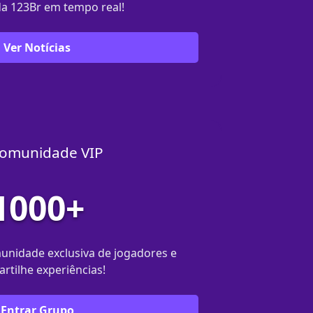
da 123Br em tempo real!
Ver Notícias
Comunidade VIP
1000+
unidade exclusiva de jogadores e
rtilhe experiências!
Entrar Grupo