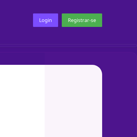
Login
Registrar-se