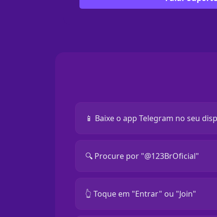
📱 Baixe o app Telegram no seu disp
🔍 Procure por "@123BrOficial"
👆 Toque em "Entrar" ou "Join"