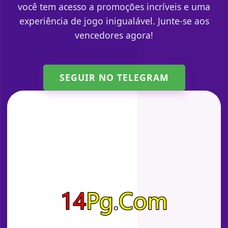
você tem acesso a promoções incríveis e uma
experiência de jogo inigualável. Junte-se aos
vencedores agora!
SEGUIR NO TELEGRAM