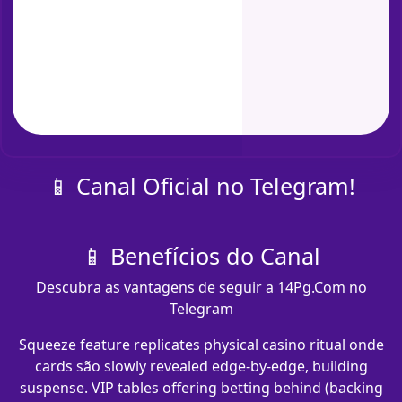
📱 Canal Oficial no Telegram!
📱 Benefícios do Canal
Descubra as vantagens de seguir a 14Pg.Com no
Telegram
Squeeze feature replicates physical casino ritual onde
cards são slowly revealed edge-by-edge, building
suspense. VIP tables offering betting behind (backing