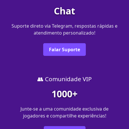
Chat
Suporte direto via Telegram, respostas rápidas e
atendimento personalizado!
Falar Suporte
👥 Comunidade VIP
1000+
Junte-se a uma comunidade exclusiva de
jogadores e compartilhe experiências!