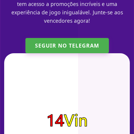
tem acesso a promoções incríveis e uma
experiência de jogo inigualável. Junte-se aos
vencedores agora!
SEGUIR NO TELEGRAM