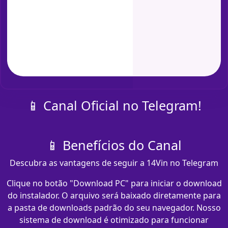
📱 Canal Oficial no Telegram!
📱 Benefícios do Canal
Descubra as vantagens de seguir a 14Vin no Telegram
Clique no botão "Download PC" para iniciar o download
do instalador. O arquivo será baixado diretamente para
a pasta de downloads padrão do seu navegador. Nosso
sistema de download é otimizado para funcionar