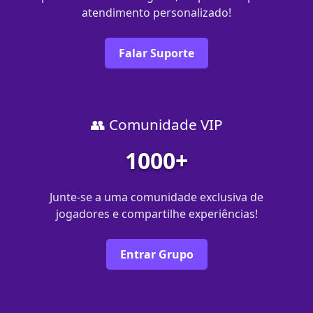
atendimento personalizado!
Falar Suporte
👥 Comunidade VIP
1000+
Junte-se a uma comunidade exclusiva de
jogadores e compartilhe experiências!
Entrar Grupo