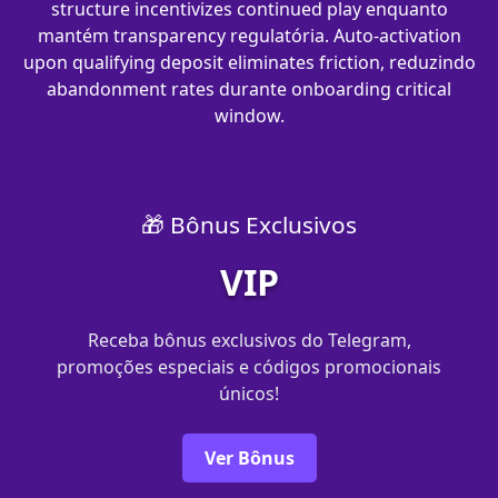
structure incentivizes continued play enquanto
mantém transparency regulatória. Auto-activation
upon qualifying deposit eliminates friction, reduzindo
abandonment rates durante onboarding critical
window.
🎁 Bônus Exclusivos
VIP
Receba bônus exclusivos do Telegram,
promoções especiais e códigos promocionais
únicos!
Ver Bônus