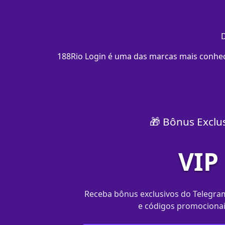
D
188Rio Login é uma das marcas mais conhecid
🎁 Bônus Exclu
VIP
Receba bônus exclusivos do Telegra
e códigos promocionai