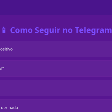
📱 Como Seguir no Telegram
ositivo
al"
erder nada