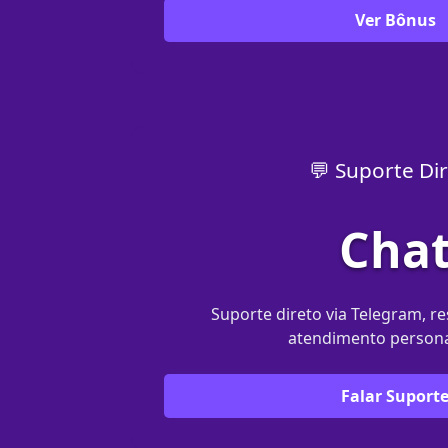
Ver Bônus
💬 Suporte Di
Cha
Suporte direto via Telegram, r
atendimento persona
Falar Suport