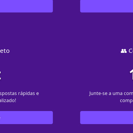
reto
👥 
t
espostas rápidas e
Junte-se a uma com
lizado!
compa
e