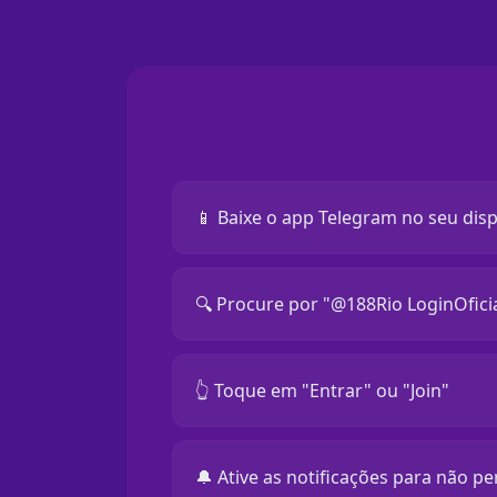
📱 Baixe o app Telegram no seu disp
🔍 Procure por "@188Rio LoginOfici
👆 Toque em "Entrar" ou "Join"
🔔 Ative as notificações para não p