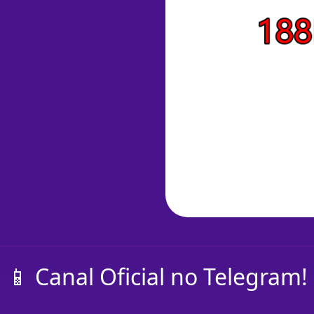
📱 Canal Oficial no Telegram!