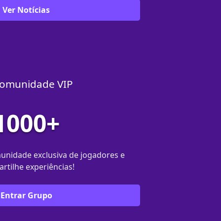
Ver Notícias
Comunidade VIP
1000+
unidade exclusiva de jogadores e
rtilhe experiências!
Entrar Grupo