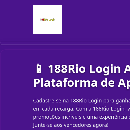
📱 188Rio Login 
Plataforma de A
Cadastre-se na 188Rio Login para ganh
em cada recarga. Com a 188Rio Login, 
promoções incríveis e uma experiência d
Junte-se aos vencedores agora!