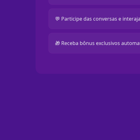
💬 Participe das conversas e interaj
🎁 Receba bônus exclusivos autom