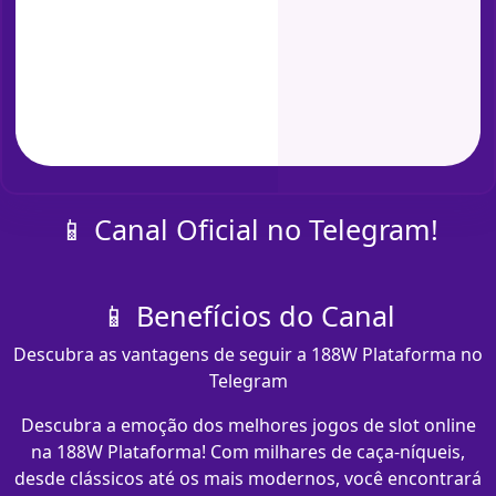
📱 Canal Oficial no Telegram!
📱 Benefícios do Canal
Descubra as vantagens de seguir a 188W Plataforma no
Telegram
Descubra a emoção dos melhores jogos de slot online
na 188W Plataforma! Com milhares de caça-níqueis,
desde clássicos até os mais modernos, você encontrará