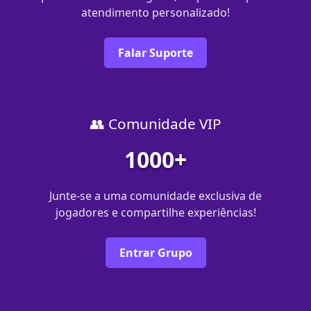
atendimento personalizado!
Falar Suporte
👥 Comunidade VIP
1000+
Junte-se a uma comunidade exclusiva de
jogadores e compartilhe experiências!
Entrar Grupo