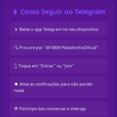
📱 Como Seguir no Telegram
📱 Baixe o app Telegram no seu dispositivo
🔍 Procure por "@188W PlataformaOficial"
👆 Toque em "Entrar" ou "Join"
🔔 Ative as notificações para não perder
nada
💬 Participe das conversas e interaja