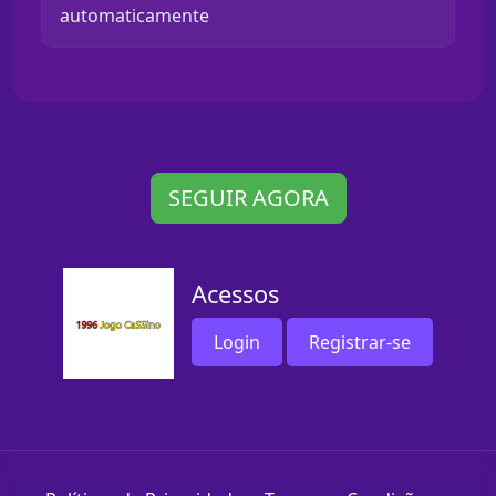
automaticamente
SEGUIR AGORA
Acessos
Login
Registrar-se