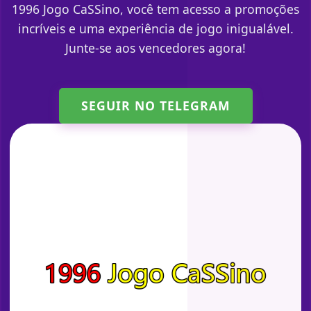
1996 Jogo CaSSino, você tem acesso a promoções
incríveis e uma experiência de jogo inigualável.
Junte-se aos vencedores agora!
SEGUIR NO TELEGRAM