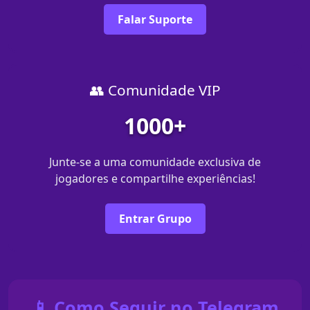
Falar Suporte
👥 Comunidade VIP
1000+
Junte-se a uma comunidade exclusiva de
jogadores e compartilhe experiências!
Entrar Grupo
📱 Como Seguir no Telegram