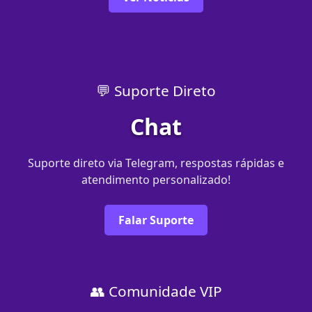
💬 Suporte Direto
Chat
Suporte direto via Telegram, respostas rápidas e
atendimento personalizado!
Falar Suporte
👥 Comunidade VIP