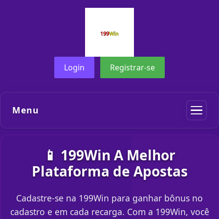
Login
Registrar-se
Menu
📱 199Win A Melhor
Plataforma de Apostas
Cadastre-se na 199Win para ganhar bônus no
cadastro e em cada recarga. Com a 199Win, você