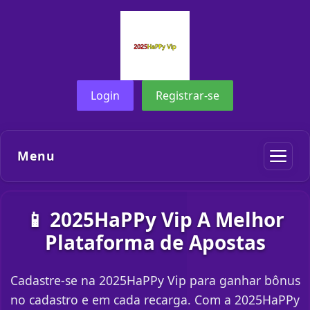
Login
Registrar-se
Menu
📱 2025HaPPy Vip A Melhor
Plataforma de Apostas
Cadastre-se na 2025HaPPy Vip para ganhar bônus
no cadastro e em cada recarga. Com a 2025HaPPy