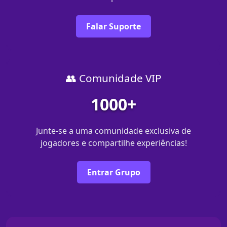
Falar Suporte
👥 Comunidade VIP
1000+
Junte-se a uma comunidade exclusiva de
jogadores e compartilhe experiências!
Entrar Grupo