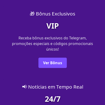
🎁 Bônus Exclusivos
VIP
Receba bônus exclusivos do Telegram,
promoções especiais e códigos promocionais
únicos!
Ver Bônus
📢 Notícias em Tempo Real
24/7