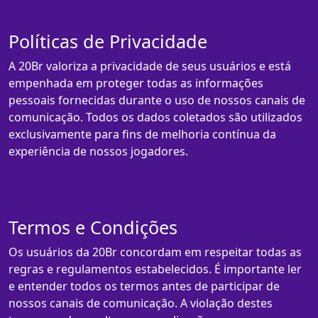
Políticas de Privacidade
A 20Br valoriza a privacidade de seus usuários e está
empenhada em proteger todas as informações
pessoais fornecidas durante o uso de nossos canais de
comunicação. Todos os dados coletados são utilizados
exclusivamente para fins de melhoria contínua da
experiência de nossos jogadores.
Termos e Condições
Os usuários da 20Br concordam em respeitar todas as
regras e regulamentos estabelecidos. É importante ler
e entender todos os termos antes de participar de
nossos canais de comunicação. A violação destes