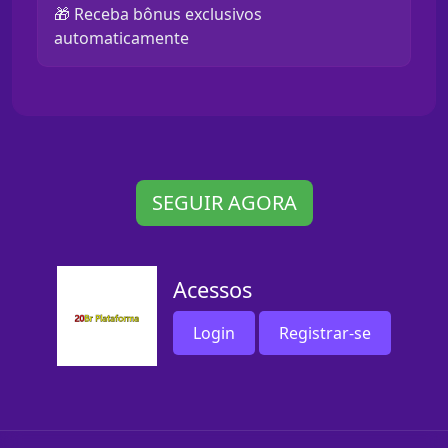
🎁 Receba bônus exclusivos
automaticamente
SEGUIR AGORA
Acessos
Login
Registrar-se