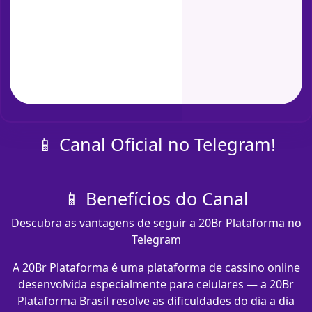
📱 Canal Oficial no Telegram!
📱 Benefícios do Canal
Descubra as vantagens de seguir a 20Br Plataforma no
Telegram
A 20Br Plataforma é uma plataforma de cassino online
desenvolvida especialmente para celulares — a 20Br
Plataforma Brasil resolve as dificuldades do dia a dia