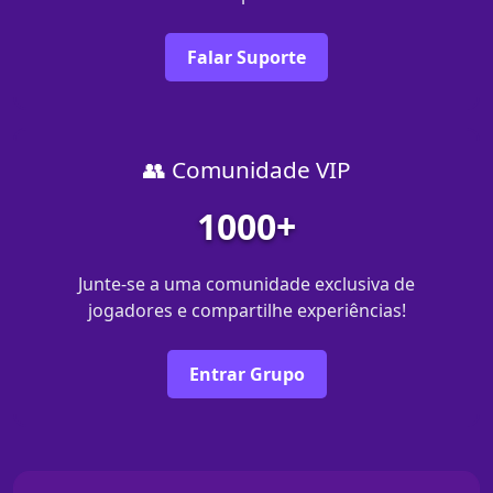
Falar Suporte
👥 Comunidade VIP
1000+
Junte-se a uma comunidade exclusiva de
jogadores e compartilhe experiências!
Entrar Grupo