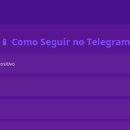
📱 Como Seguir no Telegram
ositivo