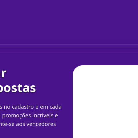
or
postas
s no cadastro e em cada
 promoções incríveis e
unte-se aos vencedores