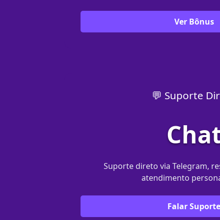
Ver Bônus
💬 Suporte Di
Cha
Suporte direto via Telegram, r
atendimento persona
Falar Suport