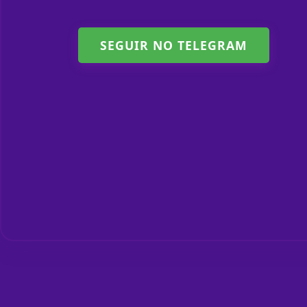
SEGUIR NO TELEGRAM