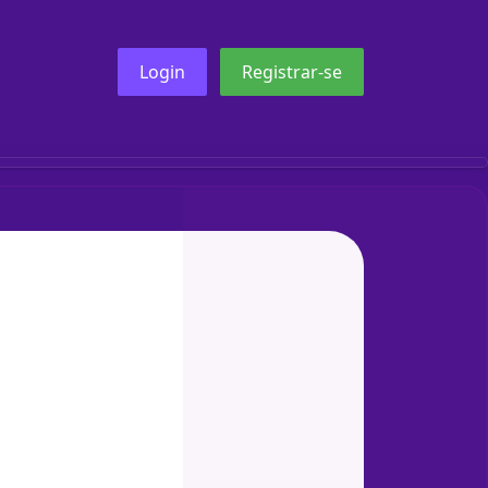
Login
Registrar-se