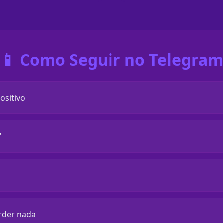
📱 Como Seguir no Telegram
ositivo
"
erder nada