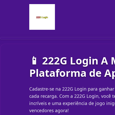
📱 222G Login A
Plataforma de A
Cadastre-se na 222G Login para ganhar
cada recarga. Com a 222G Login, você 
incríveis e uma experiência de jogo inig
vencedores agora!