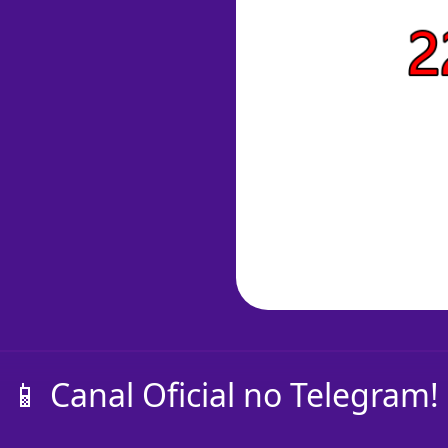
📱 Canal Oficial no Telegram!