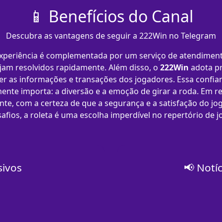
📱 Benefícios do Canal
Descubra as vantagens de seguir a 222Win no Telegram
periência é complementada por um serviço de atendimento 
jam resolvidos rapidamente. Além disso, o
222Win
adota pr
ger as informações e transações dos jogadores. Essa confia
nte importa: a diversão e a emoção de girar a roda. Em r
te, com a certeza de que a segurança e a satisfação do jo
ios, a roleta é uma escolha imperdível no repertório de j
sivos
📢 Notí