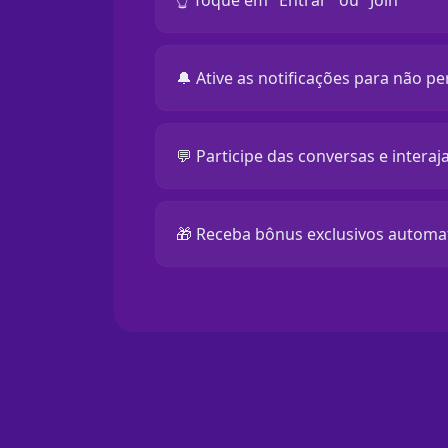
👆 Toque em "Entrar" ou "Join"
🔔 Ative as notificações para não p
💬 Participe das conversas e interaj
🎁 Receba bônus exclusivos autom