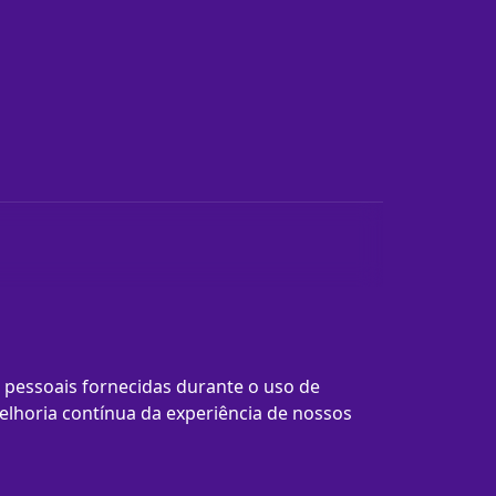
 pessoais fornecidas durante o uso de
elhoria contínua da experiência de nossos