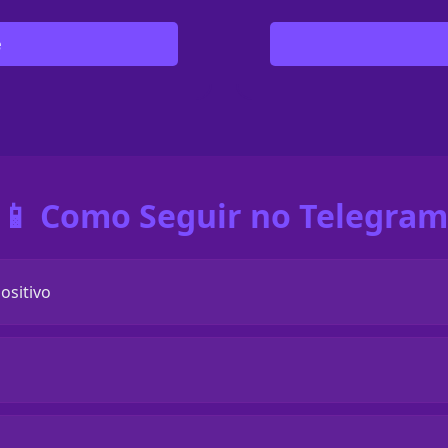
e
📱 Como Seguir no Telegram
ositivo