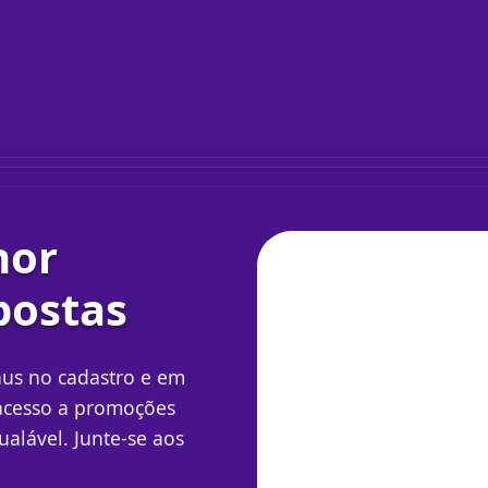
hor
postas
us no cadastro e em
acesso a promoções
ualável. Junte-se aos