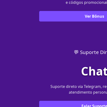
e códigos promocionai
Ver Bônus
💬 Suporte Di
Cha
Suporte direto via Telegram, r
atendimento persona
Falar Suport