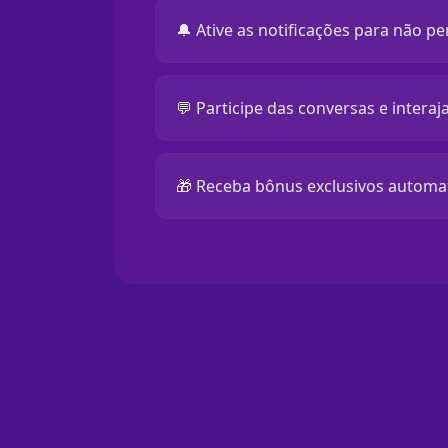
🔔 Ative as notificações para não p
💬 Participe das conversas e interaj
🎁 Receba bônus exclusivos autom