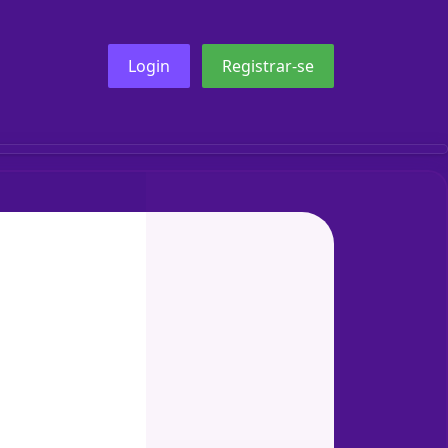
Login
Registrar-se