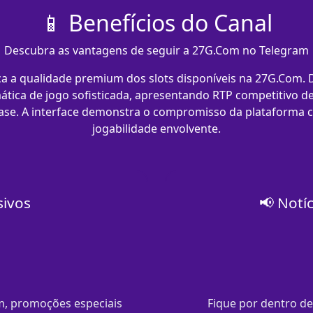
📱 Benefícios do Canal
Descubra as vantagens de seguir a 27G.Com no Telegram
ca a qualidade premium dos slots disponíveis na 27G.Com. 
tica de jogo sofisticada, apresentando RTP competitivo de 
se. A interface demonstra o compromisso da plataforma com
jogabilidade envolvente.
sivos
📢 Notí
m, promoções especiais
Fique por dentro d