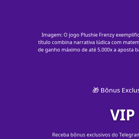
Imagem: O jogo Plushie Frenzy exemplifi
título combina narrativa lúdica com matemá
de ganho máximo de até 5.000x a aposta ba
🎁 Bônus Exclu
VIP
Receba bônus exclusivos do Telegra