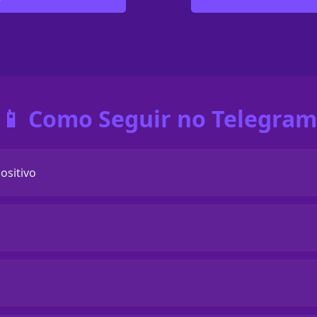
📱 Como Seguir no Telegram
ositivo