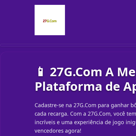
📱 27G.Com A Me
Plataforma de A
Cadastre-se na 27G.Com para ganhar b
cada recarga. Com a 27G.Com, você te
incríveis e uma experiência de jogo inig
vencedores agora!