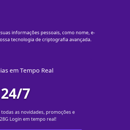
om suas informações pessoais, como nome, e-
nossa tecnologia de criptografia avançada.
cias em Tempo Real
24/7
e todas as novidades, promoções e
 28G Login em tempo real!