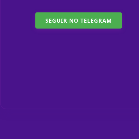
SEGUIR NO TELEGRAM