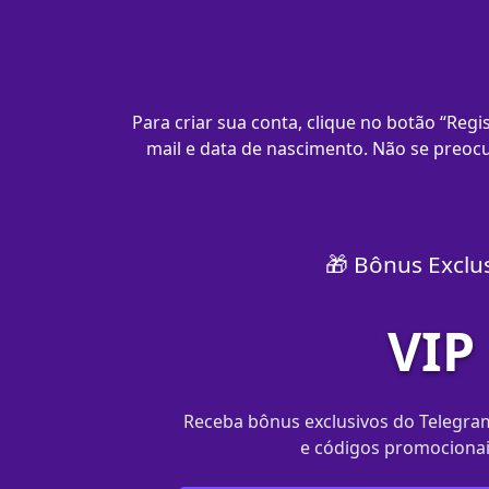
Para criar sua conta, clique no botão “Reg
mail e data de nascimento. Não se preoc
🎁 Bônus Exclu
VIP
Receba bônus exclusivos do Telegra
e códigos promocionai