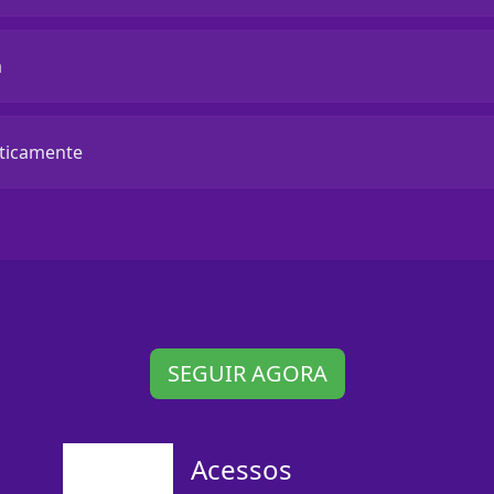
a
aticamente
SEGUIR AGORA
Acessos