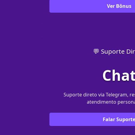
Ver Bônus
💬 Suporte Di
Cha
Suporte direto via Telegram, r
atendimento persona
Falar Suport