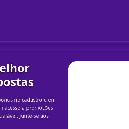
elhor
postas
bônus no cadastro e em
em acesso a promoções
ualável. Junte-se aos