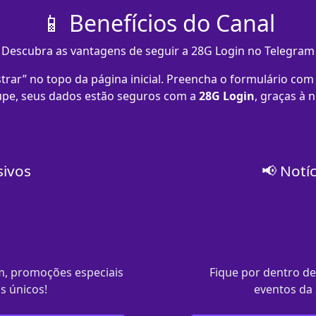
📱 Benefícios do Canal
Descubra as vantagens de seguir a 28G Login no Telegram
istrar” no topo da página inicial. Preencha o formulário c
upe, seus dados estão seguros com a
28G Login
, graças à 
sivos
📢 Notí
m, promoções especiais
Fique por dentro d
s únicos!
eventos da