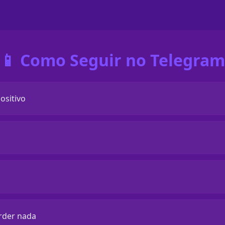
📱 Como Seguir no Telegram
ositivo
erder nada