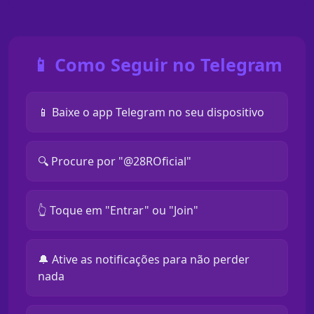
📱 Como Seguir no Telegram
📱 Baixe o app Telegram no seu dispositivo
🔍 Procure por "@28ROficial"
👆 Toque em "Entrar" ou "Join"
🔔 Ative as notificações para não perder
nada