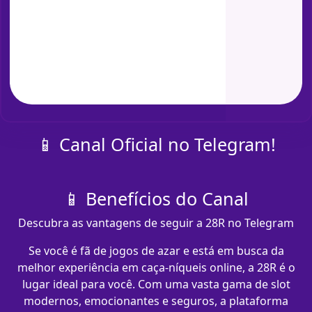
📱 Canal Oficial no Telegram!
📱 Benefícios do Canal
Descubra as vantagens de seguir a 28R no Telegram
Se você é fã de jogos de azar e está em busca da
melhor experiência em caça-níqueis online, a 28R é o
lugar ideal para você. Com uma vasta gama de slot
modernos, emocionantes e seguros, a plataforma