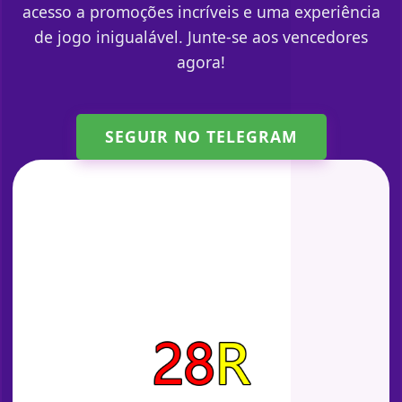
acesso a promoções incríveis e uma experiência
de jogo inigualável. Junte-se aos vencedores
agora!
SEGUIR NO TELEGRAM