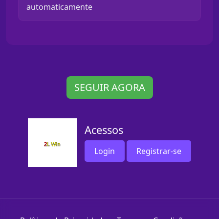
automaticamente
SEGUIR AGORA
Acessos
Login
Registrar-se