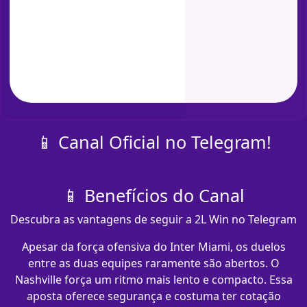
📱 Canal Oficial no Telegram!
📱 Benefícios do Canal
Descubra as vantagens de seguir a 2L Win no Telegram
Apesar da força ofensiva do Inter Miami, os duelos
entre as duas equipes raramente são abertos. O
Nashville força um ritmo mais lento e compacto. Essa
aposta oferece segurança e costuma ter cotação