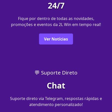
24/7
Fique por dentro de todas as novidades,
promoções e eventos da 2L Win em tempo real!
Ver Notícias
💬 Suporte Direto
Chat
Suporte direto via Telegram, respostas rápidas e
atendimento personalizado!