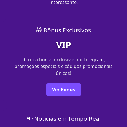
interessante.
🎁 Bônus Exclusivos
VIP
Receba bônus exclusivos do Telegram,
promoções especiais e códigos promocionais
únicos!
Ver Bônus
📢 Notícias em Tempo Real