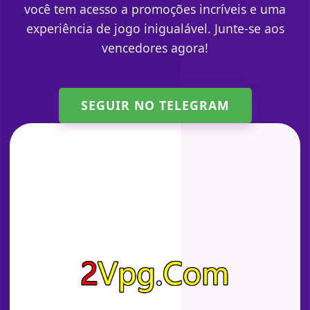
você tem acesso a promoções incríveis e uma
experiência de jogo inigualável. Junte-se aos
vencedores agora!
SEGUIR NO TELEGRAM