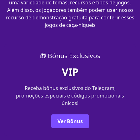
uma variedade de temas, recursos e tipos de jogos.
Além disso, os jogadores também podem usar nosso
recurso de demonstração gratuita para conferir esses
jogos de caça-níqueis
🎁 Bônus Exclusivos
VIP
Receba bônus exclusivos do Telegram,
promoções especiais e códigos promocionais
únicos!
Ver Bônus