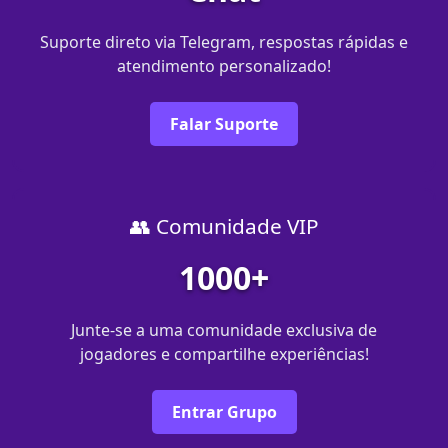
Suporte direto via Telegram, respostas rápidas e
atendimento personalizado!
Falar Suporte
👥 Comunidade VIP
1000+
Junte-se a uma comunidade exclusiva de
jogadores e compartilhe experiências!
Entrar Grupo