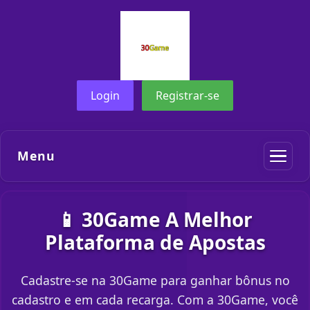
Login
Registrar-se
Menu
📱 30Game A Melhor
Plataforma de Apostas
Cadastre-se na 30Game para ganhar bônus no
cadastro e em cada recarga. Com a 30Game, você