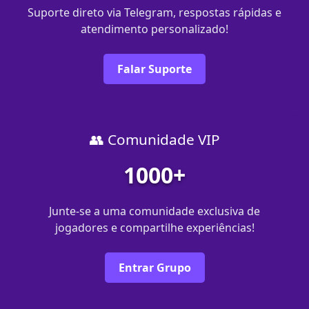
Suporte direto via Telegram, respostas rápidas e
atendimento personalizado!
Falar Suporte
👥 Comunidade VIP
1000+
Junte-se a uma comunidade exclusiva de
jogadores e compartilhe experiências!
Entrar Grupo