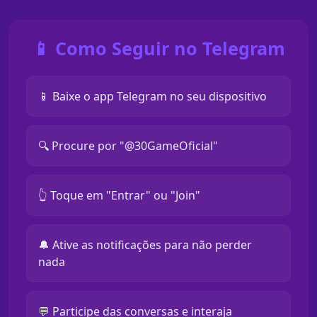
📱 Como Seguir no Telegram
📱 Baixe o app Telegram no seu dispositivo
🔍 Procure por "@30GameOficial"
👆 Toque em "Entrar" ou "Join"
🔔 Ative as notificações para não perder
nada
💬 Participe das conversas e interaja