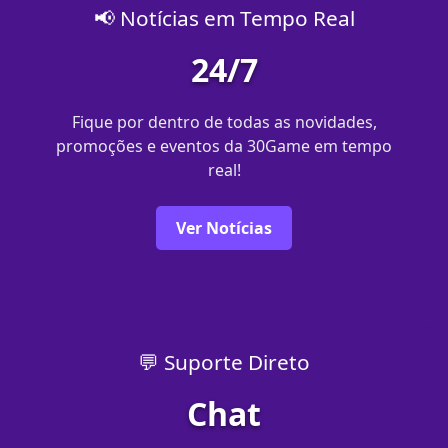
📢 Notícias em Tempo Real
24/7
Fique por dentro de todas as novidades,
promoções e eventos da 30Game em tempo
real!
Ver Notícias
💬 Suporte Direto
Chat