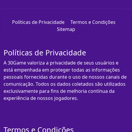
Políticas de Privacidade
Termos e Condições
Sitemap
Políticas de Privacidade
A 30Game valoriza a privacidade de seus usuários e
está empenhada em proteger todas as informações
pessoais fornecidas durante o uso de nossos canais de
comunicação. Todos os dados coletados são utilizados
exclusivamente para fins de melhoria contínua da
experiência de nossos jogadores.
Termos e Condições