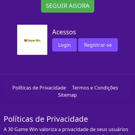
SEGUIR AGORA
Acessos
Login
Registrar-se
Políticas de Privacidade
Termos e Condições
Sitemap
Políticas de Privacidade
A 30 Game Win valoriza a privacidade de seus usuários