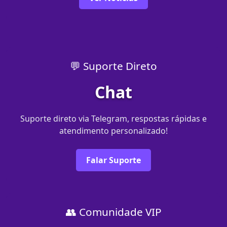
💬 Suporte Direto
Chat
Suporte direto via Telegram, respostas rápidas e
atendimento personalizado!
Falar Suporte
👥 Comunidade VIP