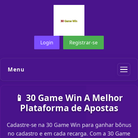
Login
Registrar-se
Menu
📱 30 Game Win A Melhor
Plataforma de Apostas
Cadastre-se na 30 Game Win para ganhar bônus
no cadastro e em cada recarga. Com a 30 Game