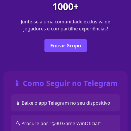
1000+
Junte-se a uma comunidade exclusiva de
jogadores e compartilhe experiências!
Entrar Grupo
📱 Como Seguir no Telegram
📱 Baixe o app Telegram no seu dispositivo
🔍 Procure por "@30 Game WinOficial"