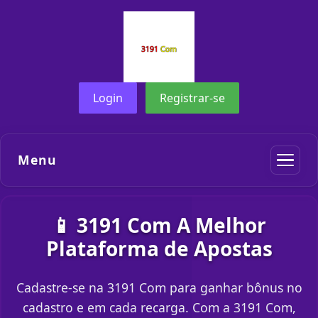
Login
Registrar-se
Menu
📱 3191 Com A Melhor
Plataforma de Apostas
Cadastre-se na 3191 Com para ganhar bônus no
cadastro e em cada recarga. Com a 3191 Com,