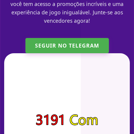
você tem acesso a promoções incríveis e uma
experiência de jogo inigualável. Junte-se aos
vencedores agora!
SEGUIR NO TELEGRAM