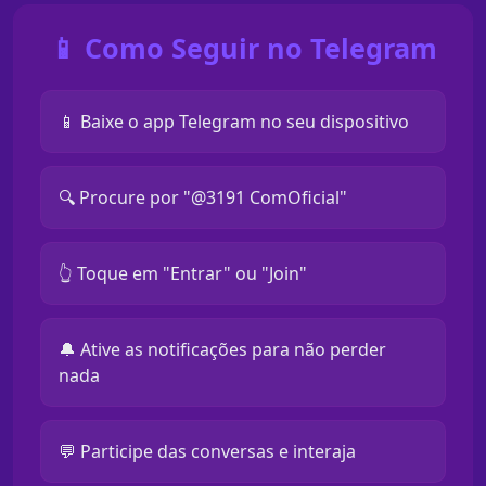
📱 Como Seguir no Telegram
📱 Baixe o app Telegram no seu dispositivo
🔍 Procure por "@3191 ComOficial"
👆 Toque em "Entrar" ou "Join"
🔔 Ative as notificações para não perder
nada
💬 Participe das conversas e interaja