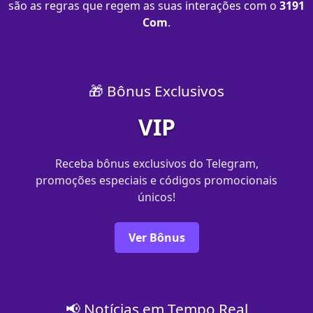
são as regras que regem as suas interações com o
3191
Com
.
🎁 Bônus Exclusivos
VIP
Receba bônus exclusivos do Telegram,
promoções especiais e códigos promocionais
únicos!
Ver Bônus
📢 Notícias em Tempo Real