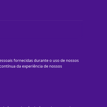
essoais fornecidas durante o uso de nossos
 contínua da experiência de nossos