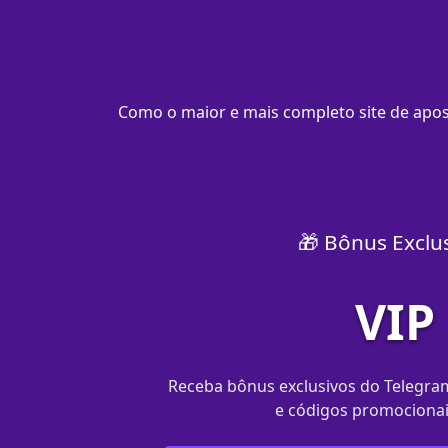
Como o maior e mais completo site de aposta
🎁 Bônus Exclu
VIP
Receba bônus exclusivos do Telegra
e códigos promocionai