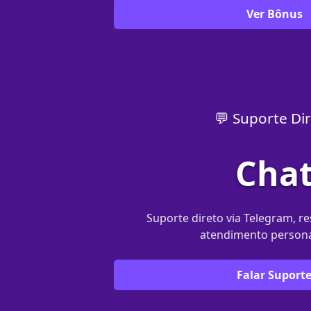
Ver Bônus
💬 Suporte Di
Cha
Suporte direto via Telegram, r
atendimento persona
Falar Suport