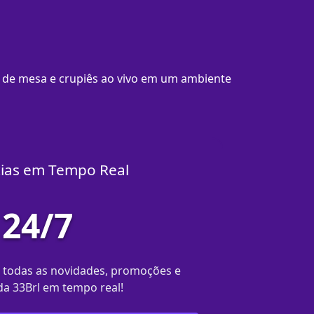
gos de mesa e crupiês ao vivo em um ambiente
cias em Tempo Real
24/7
e todas as novidades, promoções e
da 33Brl em tempo real!