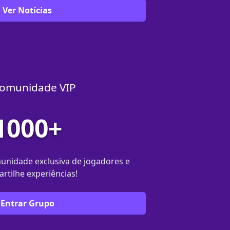
Ver Notícias
Comunidade VIP
1000+
unidade exclusiva de jogadores e
rtilhe experiências!
Entrar Grupo