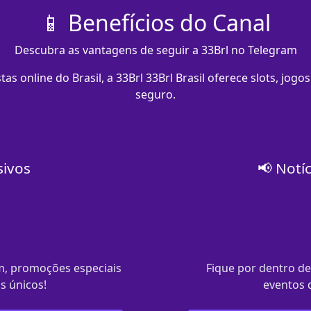
📱 Benefícios do Canal
Descubra as vantagens de seguir a 33Brl no Telegram
s online do Brasil, a 33Brl 33Brl Brasil oferece slots, jo
seguro.
sivos
📢 Notí
m, promoções especiais
Fique por dentro d
s únicos!
eventos 