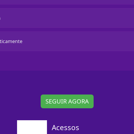
a
aticamente
SEGUIR AGORA
Acessos