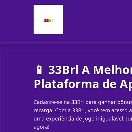
📱 33Brl A Melho
Plataforma de A
Cadastre-se na 33Brl para ganhar bônu
recarga. Com a 33Brl, você tem acesso a
uma experiência de jogo inigualável. J
agora!