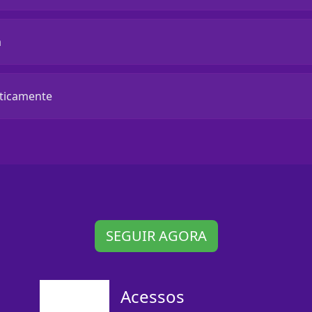
a
aticamente
SEGUIR AGORA
Acessos