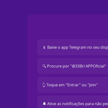
📱 Baixe o app Telegram no seu disp
🔍 Procure por "@33Brl APPOficial"
👆 Toque em "Entrar" ou "Join"
🔔 Ative as notificações para não p