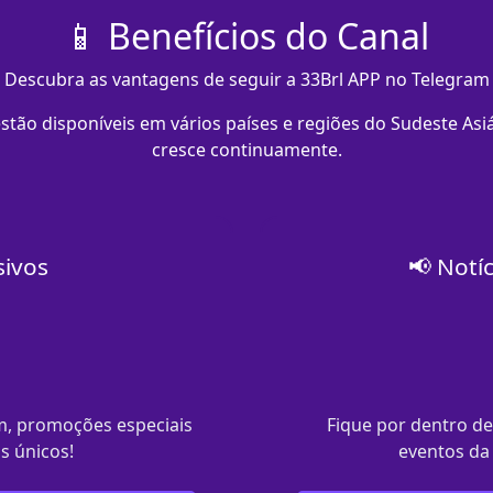
📱 Benefícios do Canal
Descubra as vantagens de seguir a 33Brl APP no Telegram
 estão disponíveis em vários países e regiões do Sudeste 
cresce continuamente.
sivos
📢 Notí
m, promoções especiais
Fique por dentro d
s únicos!
eventos da