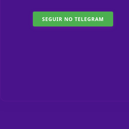
SEGUIR NO TELEGRAM