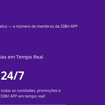
Asiático — o número de membros da 33Brl APP
cias em Tempo Real
24/7
e todas as novidades, promoções e
 33Brl APP em tempo real!