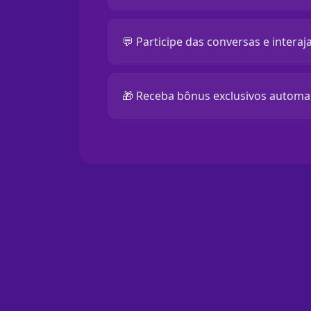
💬 Participe das conversas e interaj
🎁 Receba bônus exclusivos autom