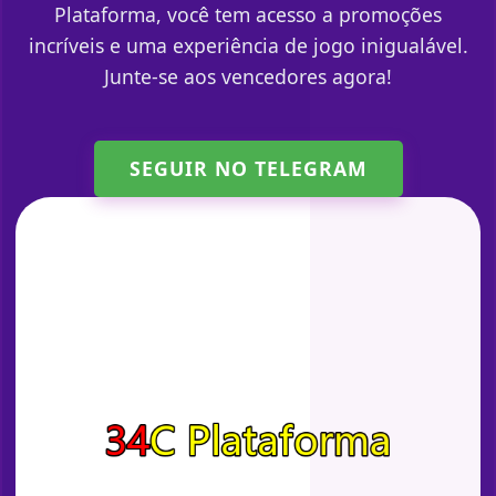
Plataforma, você tem acesso a promoções
incríveis e uma experiência de jogo inigualável.
Junte-se aos vencedores agora!
SEGUIR NO TELEGRAM