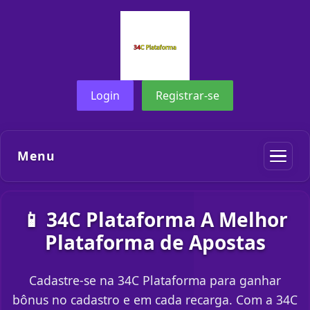
Login
Registrar-se
Menu
📱 34C Plataforma A Melhor
Plataforma de Apostas
Cadastre-se na 34C Plataforma para ganhar
bônus no cadastro e em cada recarga. Com a 34C