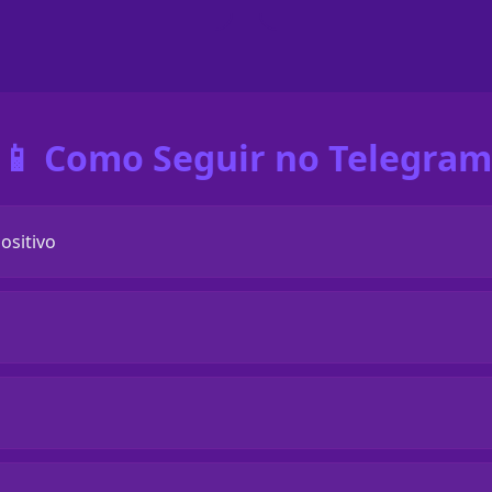
📱 Como Seguir no Telegram
ositivo