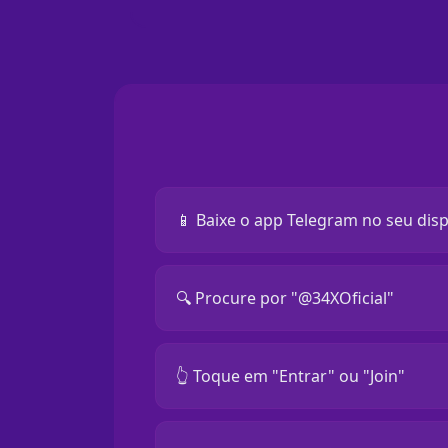
📱 Baixe o app Telegram no seu disp
🔍 Procure por "@34XOficial"
👆 Toque em "Entrar" ou "Join"