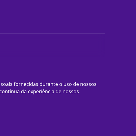
ssoais fornecidas durante o uso de nossos
 contínua da experiência de nossos