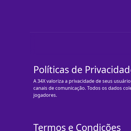
Políticas de Privacida
A 34X valoriza a privacidade de seus usuár
canais de comunicação. Todos os dados cole
jogadores.
Termos e Condições