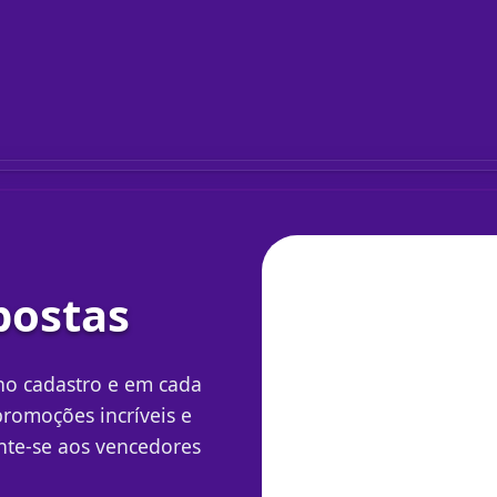
postas
no cadastro e em cada
promoções incríveis e
unte-se aos vencedores