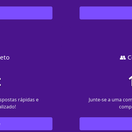
reto
👥 
t
espostas rápidas e
Junte-se a uma com
lizado!
compa
e