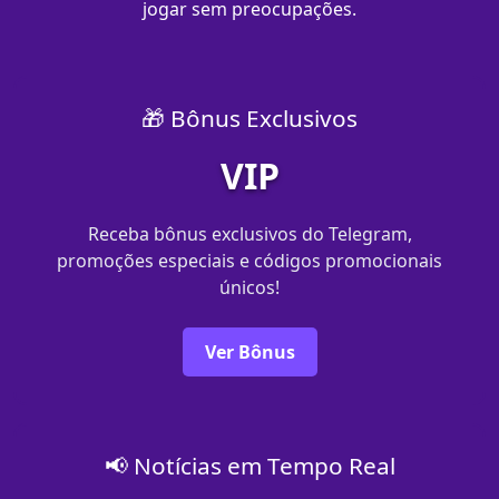
jogar sem preocupações.
🎁 Bônus Exclusivos
VIP
Receba bônus exclusivos do Telegram,
promoções especiais e códigos promocionais
únicos!
Ver Bônus
📢 Notícias em Tempo Real