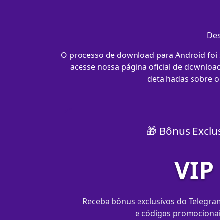
Des
O processo de download para Android foi si
acesse nossa página oficial de download
detalhadas sobre o 
🎁 Bônus Exclu
VIP
Receba bônus exclusivos do Telegra
e códigos promocionai