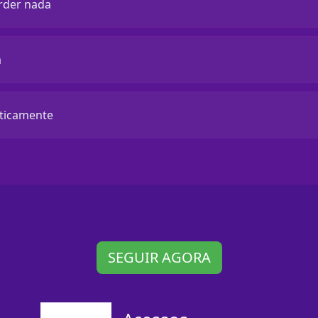
erder nada
a
aticamente
SEGUIR AGORA