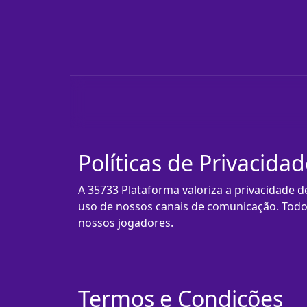
Políticas de Privacida
A 35733 Plataforma valoriza a privacidade 
uso de nossos canais de comunicação. Todos
nossos jogadores.
Termos e Condições