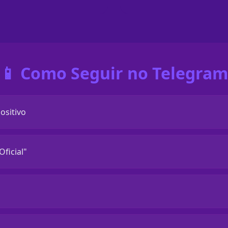
📱 Como Seguir no Telegram
ositivo
ficial"