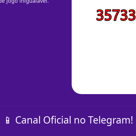
e jogo inigualável.
📱 Canal Oficial no Telegram!