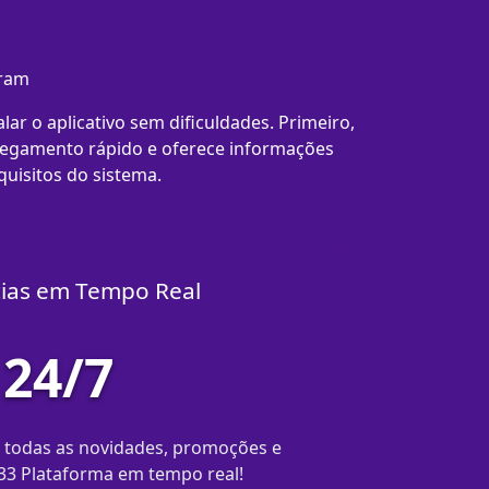
gram
ar o aplicativo sem dificuldades. Primeiro,
arregamento rápido e oferece informações
quisitos do sistema.
cias em Tempo Real
24/7
e todas as novidades, promoções e
33 Plataforma em tempo real!