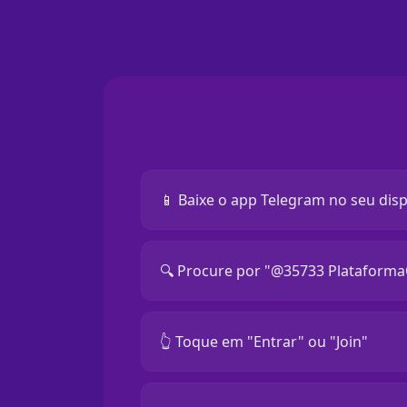
📱 Baixe o app Telegram no seu disp
🔍 Procure por "@35733 PlataformaO
👆 Toque em "Entrar" ou "Join"