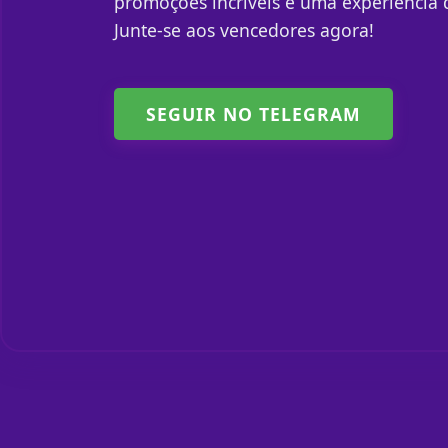
promoções incríveis e uma experiência d
Junte-se aos vencedores agora!
SEGUIR NO TELEGRAM