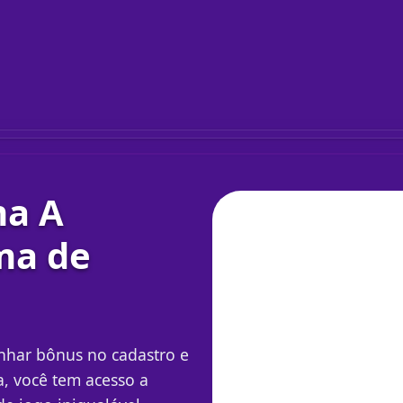
ma A
ma de
nhar bônus no cadastro e
, você tem acesso a