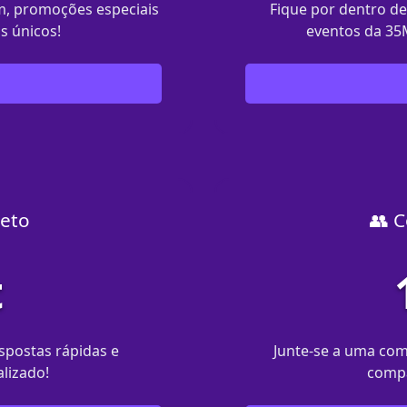
m, promoções especiais
Fique por dentro d
s únicos!
eventos da 35
reto
👥 
t
espostas rápidas e
Junte-se a uma com
lizado!
compa