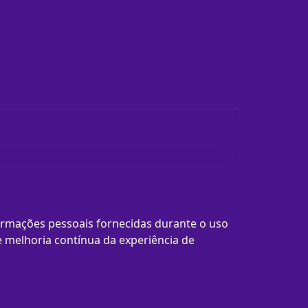
ormações pessoais fornecidas durante o uso
e melhoria contínua da experiência de