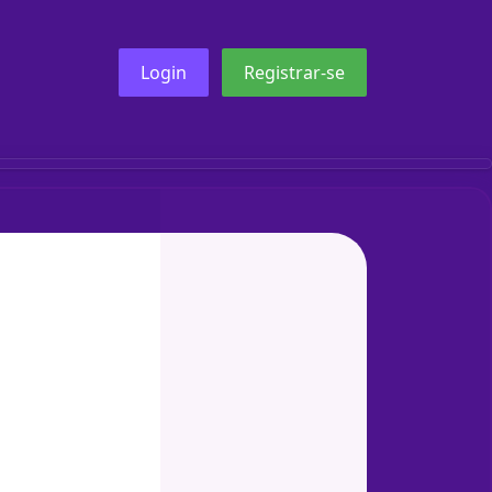
Login
Registrar-se