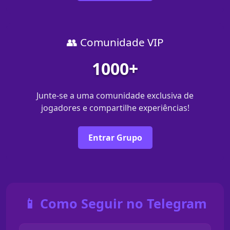
👥 Comunidade VIP
1000+
Junte-se a uma comunidade exclusiva de
jogadores e compartilhe experiências!
Entrar Grupo
📱 Como Seguir no Telegram