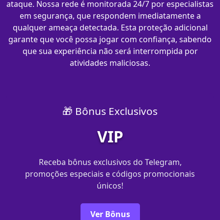
ataque. Nossa rede é monitorada 24/7 por especialistas
em segurança, que respondem imediatamente a
qualquer ameaça detectada. Esta proteção adicional
garante que você possa jogar com confiança, sabendo
que sua experiência não será interrompida por
atividades maliciosas.
🎁 Bônus Exclusivos
VIP
Receba bônus exclusivos do Telegram,
promoções especiais e códigos promocionais
únicos!
Ver Bônus