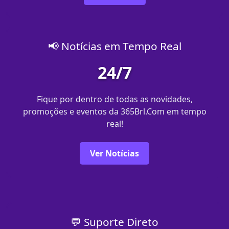
📢 Notícias em Tempo Real
24/7
Fique por dentro de todas as novidades,
promoções e eventos da 365Brl.Com em tempo
real!
Ver Notícias
💬 Suporte Direto