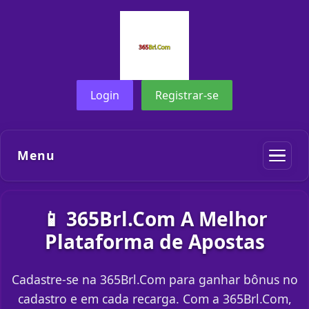
Login
Registrar-se
Menu
📱 365Brl.Com A Melhor
Plataforma de Apostas
Cadastre-se na 365Brl.Com para ganhar bônus no
cadastro e em cada recarga. Com a 365Brl.Com,