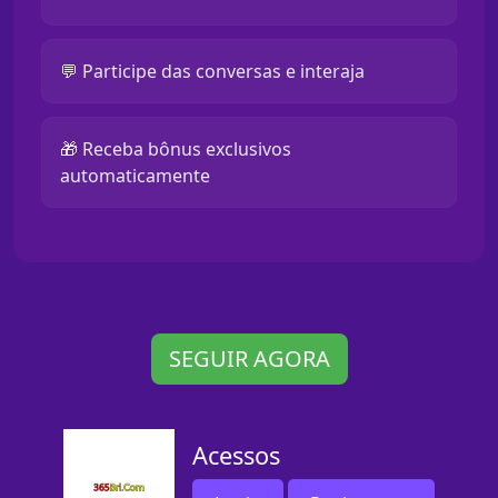
💬 Participe das conversas e interaja
🎁 Receba bônus exclusivos
automaticamente
SEGUIR AGORA
Acessos