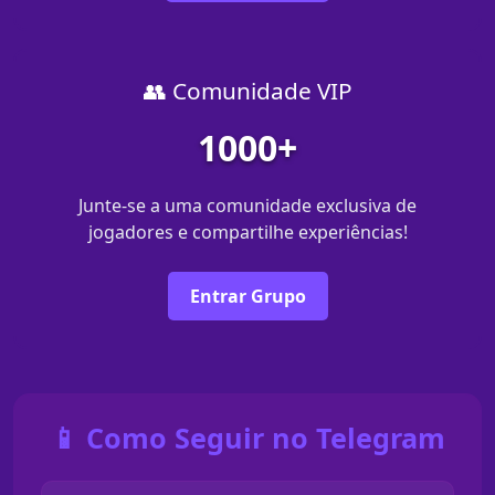
👥 Comunidade VIP
1000+
Junte-se a uma comunidade exclusiva de
jogadores e compartilhe experiências!
Entrar Grupo
📱 Como Seguir no Telegram