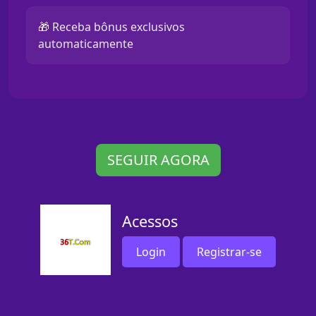
🎁 Receba bônus exclusivos
automaticamente
SEGUIR AGORA
Acessos
Login
Registrar-se