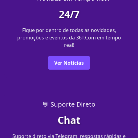
24/7
Fique por dentro de todas as novidades,
promoções e eventos da 36T.Com em tempo
real!
Ver Notícias
💬 Suporte Direto
Chat
Suporte direto via Telegram, respostas rápidas e