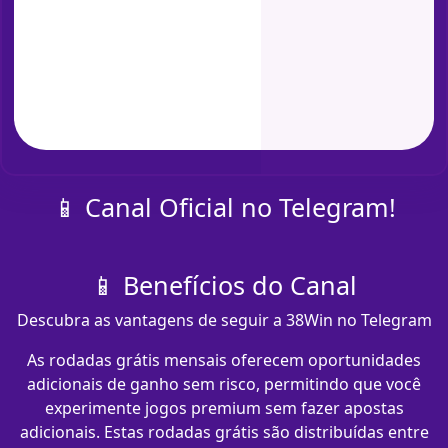
📱 Canal Oficial no Telegram!
📱 Benefícios do Canal
Descubra as vantagens de seguir a 38Win no Telegram
As rodadas grátis mensais oferecem oportunidades
adicionais de ganho sem risco, permitindo que você
experimente jogos premium sem fazer apostas
adicionais. Estas rodadas grátis são distribuídas entre