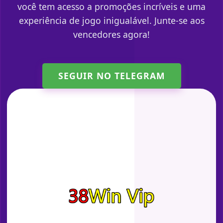
você tem acesso a promoções incríveis e uma
experiência de jogo inigualável. Junte-se aos
vencedores agora!
SEGUIR NO TELEGRAM