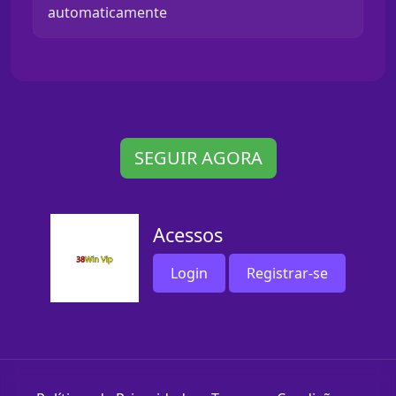
automaticamente
SEGUIR AGORA
Acessos
Login
Registrar-se