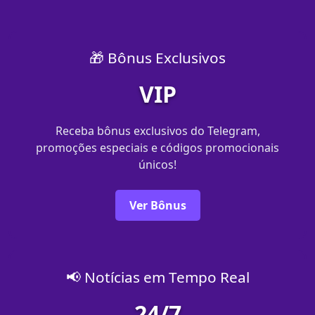
🎁 Bônus Exclusivos
VIP
Receba bônus exclusivos do Telegram,
promoções especiais e códigos promocionais
únicos!
Ver Bônus
📢 Notícias em Tempo Real
24/7