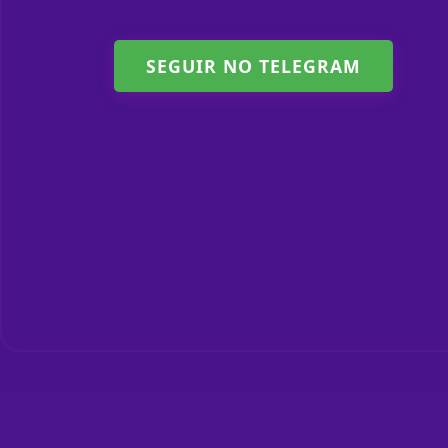
SEGUIR NO TELEGRAM