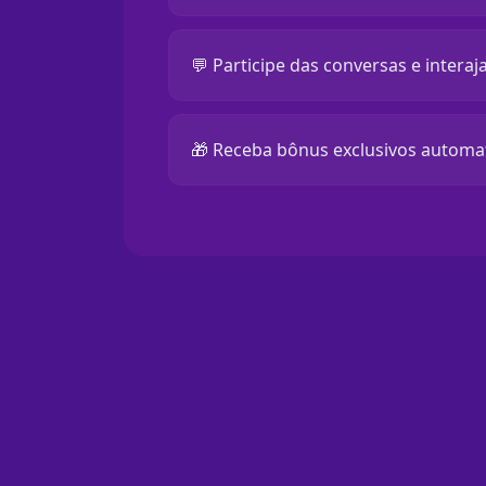
💬 Participe das conversas e interaj
🎁 Receba bônus exclusivos autom