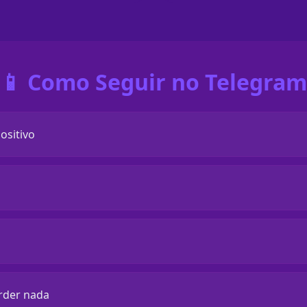
📱 Como Seguir no Telegram
ositivo
"
erder nada