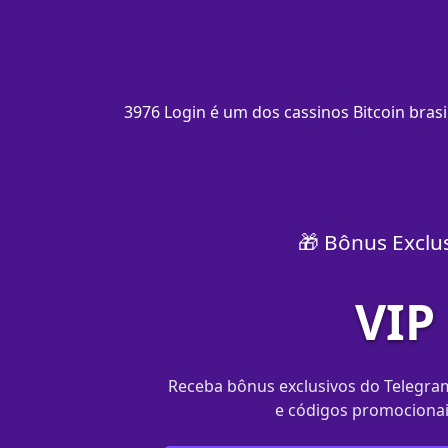
3976 Login é um dos cassinos Bitcoin brasi
🎁 Bônus Exclu
VIP
Receba bônus exclusivos do Telegra
e códigos promocionai