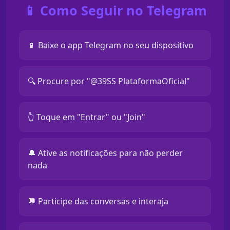
📱 Como Seguir no Telegram
📱 Baixe o app Telegram no seu dispositivo
🔍 Procure por "@39SS PlataformaOficial"
👆 Toque em "Entrar" ou "Join"
🔔 Ative as notificações para não perder
nada
💬 Participe das conversas e interaja