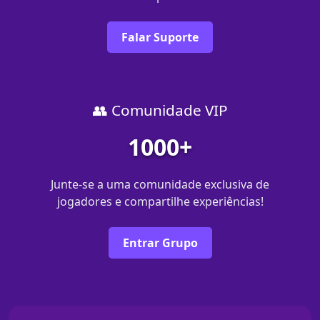
Falar Suporte
👥 Comunidade VIP
1000+
Junte-se a uma comunidade exclusiva de
jogadores e compartilhe experiências!
Entrar Grupo