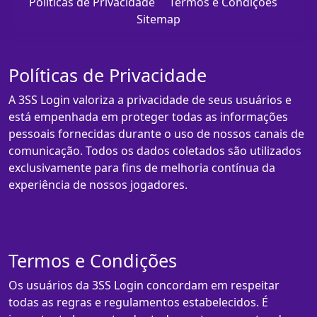
Políticas de Privacidade
Termos e Condições
Sitemap
Políticas de Privacidade
A 3SS Login valoriza a privacidade de seus usuários e
está empenhada em proteger todas as informações
pessoais fornecidas durante o uso de nossos canais de
comunicação. Todos os dados coletados são utilizados
exclusivamente para fins de melhoria contínua da
experiência de nossos jogadores.
Termos e Condições
Os usuários da 3SS Login concordam em respeitar
todas as regras e regulamentos estabelecidos. É