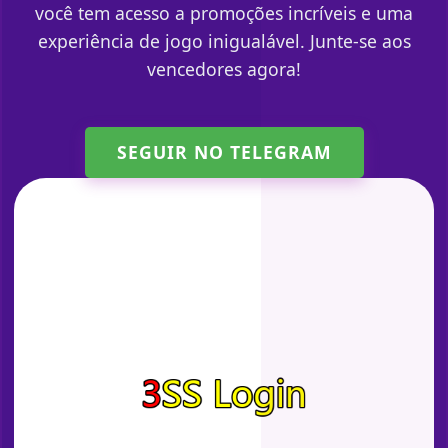
você tem acesso a promoções incríveis e uma
experiência de jogo inigualável. Junte-se aos
vencedores agora!
SEGUIR NO TELEGRAM