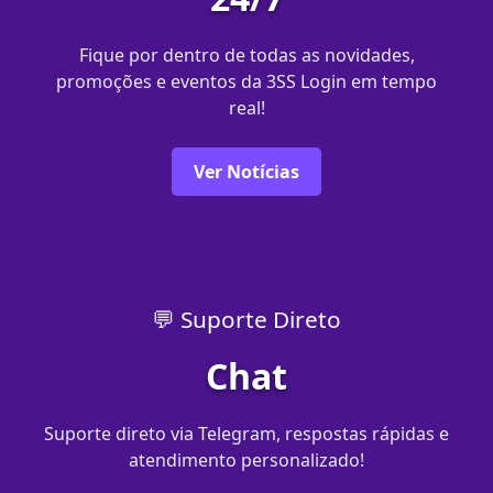
Fique por dentro de todas as novidades,
promoções e eventos da 3SS Login em tempo
real!
Ver Notícias
💬 Suporte Direto
Chat
Suporte direto via Telegram, respostas rápidas e
atendimento personalizado!