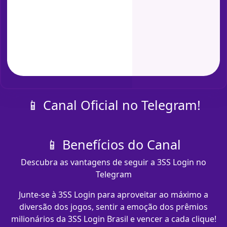
📱 Canal Oficial no Telegram!
📱 Benefícios do Canal
Descubra as vantagens de seguir a 3SS Login no
Telegram
Junte-se à 3SS Login para aproveitar ao máximo a
diversão dos jogos, sentir a emoção dos prêmios
milionários da 3SS Login Brasil e vencer a cada clique!