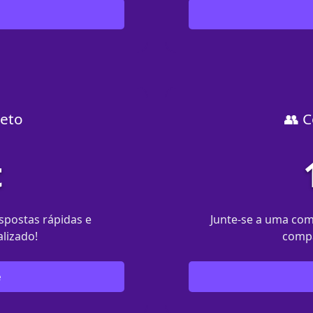
reto
👥 
t
espostas rápidas e
Junte-se a uma com
lizado!
compa
e