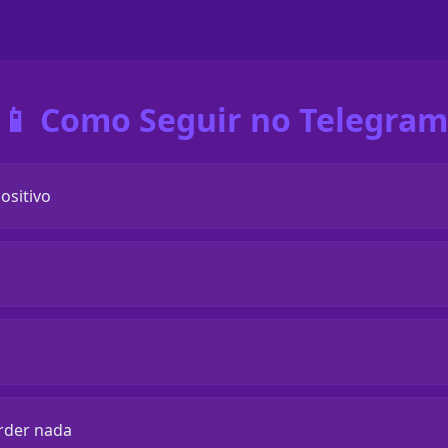
📱 Como Seguir no Telegram
ositivo
erder nada