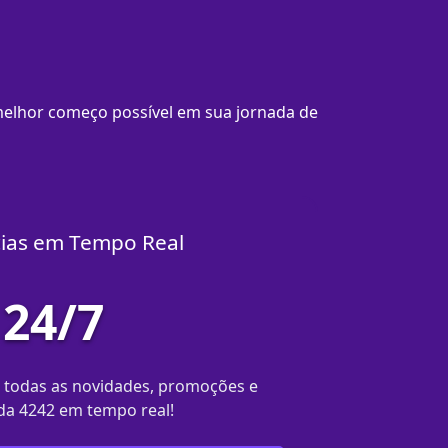
melhor começo possível em sua jornada de
cias em Tempo Real
24/7
e todas as novidades, promoções e
da 4242 em tempo real!