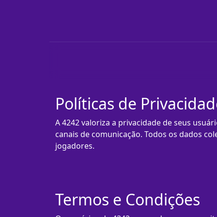
Políticas de Privacida
A 4242 valoriza a privacidade de seus usuá
canais de comunicação. Todos os dados cole
jogadores.
Termos e Condições