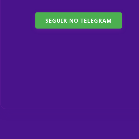
SEGUIR NO TELEGRAM