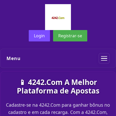
Login
Registrar-se
Menu
📱 4242.Com A Melhor
Plataforma de Apostas
Cadastre-se na 4242.Com para ganhar bônus no
cadastro e em cada recarga. Com a 4242.Com,