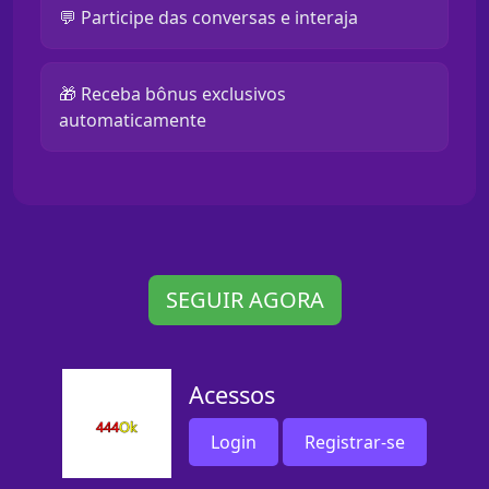
💬 Participe das conversas e interaja
🎁 Receba bônus exclusivos
automaticamente
SEGUIR AGORA
Acessos
Login
Registrar-se