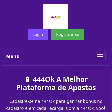
Login
Registrar-se
Menu
📱 444Ok A Melhor
Plataforma de Apostas
Cadastre-se na 444Ok para ganhar bônus no
cadastro e em cada recarga. Com a 444Ok, você