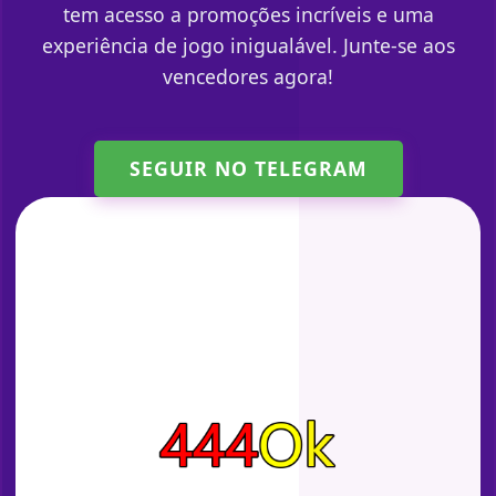
tem acesso a promoções incríveis e uma
experiência de jogo inigualável. Junte-se aos
vencedores agora!
SEGUIR NO TELEGRAM