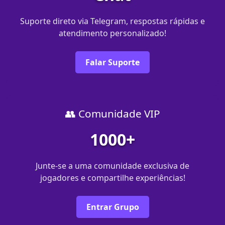
Suporte direto via Telegram, respostas rápidas e
atendimento personalizado!
Falar Suporte
👥 Comunidade VIP
1000+
Junte-se a uma comunidade exclusiva de
jogadores e compartilhe experiências!
Entrar Grupo