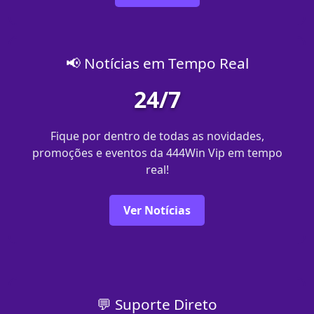
📢 Notícias em Tempo Real
24/7
Fique por dentro de todas as novidades,
promoções e eventos da 444Win Vip em tempo
real!
Ver Notícias
💬 Suporte Direto