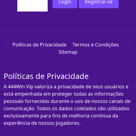
Login
Registrar-se
Políticas de Privacidade
Termos e Condições
Sitemap
Políticas de Privacidade
A 444Win Vip valoriza a privacidade de seus usuários e
está empenhada em proteger todas as informações
pessoais fornecidas durante o uso de nossos canais de
comunicação. Todos os dados coletados são utilizados
exclusivamente para fins de melhoria contínua da
experiência de nossos jogadores.