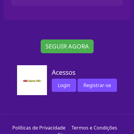
SEGUIR AGORA
Acessos
Login
Registrar-se
Políticas de Privacidade
Termos e Condições