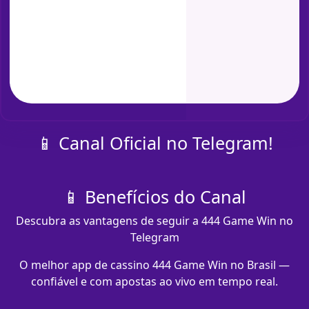
📱 Canal Oficial no Telegram!
📱 Benefícios do Canal
Descubra as vantagens de seguir a 444 Game Win no
Telegram
O melhor app de cassino 444 Game Win no Brasil —
confiável e com apostas ao vivo em tempo real.