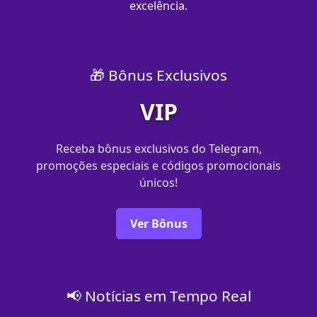
excelência.
🎁 Bônus Exclusivos
VIP
Receba bônus exclusivos do Telegram,
promoções especiais e códigos promocionais
únicos!
Ver Bônus
📢 Notícias em Tempo Real